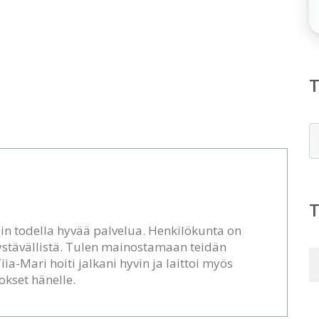
E
ain todella hyvää palvelua. Henkilökunta on
 ystävällistä. Tulen mainostamaan teidän
ia-Mari hoiti jalkani hyvin ja laittoi myös
okset hänelle.