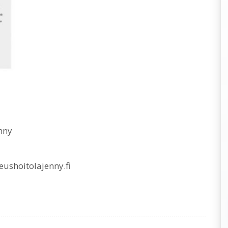
nny
ushoitolajenny.fi