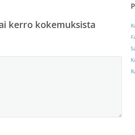
ai kerro kokemuksista
K
F
S
K
R