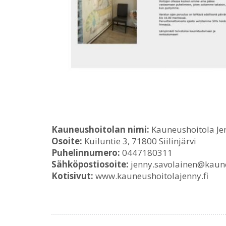
Kauneushoitolan nimi:
Kauneushoitola Je
Osoite:
Kuiluntie 3, 71800 Siilinjärvi
Puhelinnumero:
0447180311
Sähköpostiosoite:
jenny.savolainen@kaune
Kotisivut:
www.kauneushoitolajenny.fi