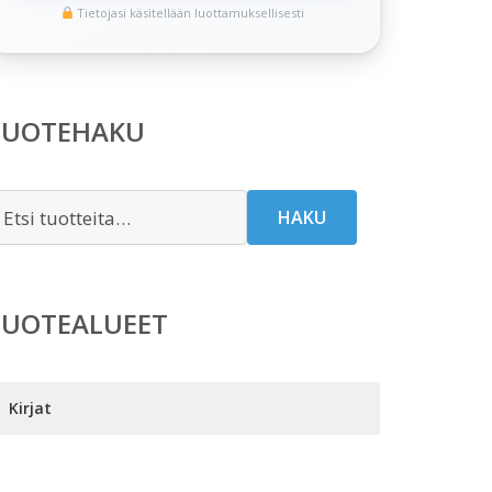
Tietojasi käsitellään luottamuksellisesti
TUOTEHAKU
tsi:
HAKU
TUOTEALUEET
Kirjat