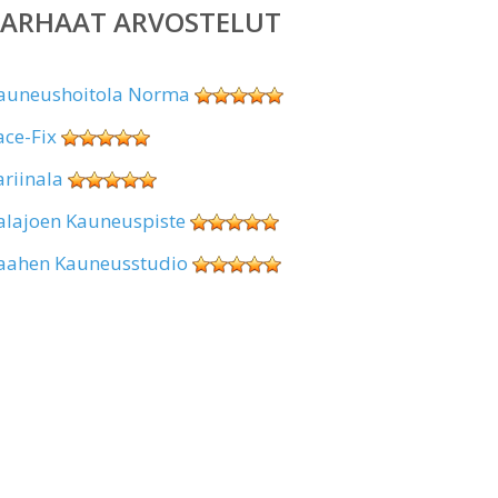
PARHAAT ARVOSTELUT
auneushoitola Norma
ace-Fix
ariinala
alajoen Kauneuspiste
aahen Kauneusstudio