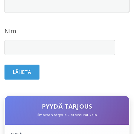
Nimi
PYYDÄ TARJOUS
Ilmainen tarjous – ei sitoumuksia