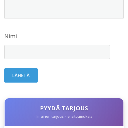
Nimi
PYYDÄ TARJOUS
Ilmainen tarjous – ei sitoumuksia