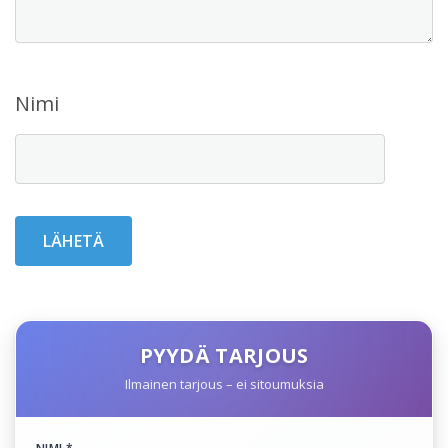
Nimi
PYYDÄ TARJOUS
Ilmainen tarjous – ei sitoumuksia