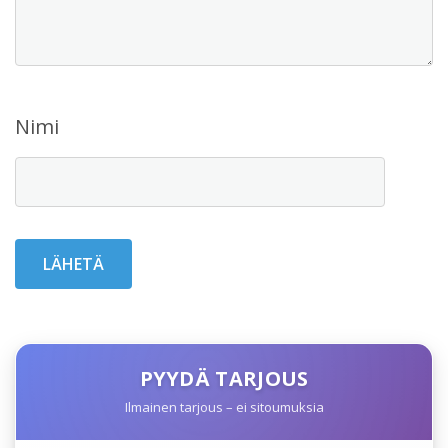
Nimi
PYYDÄ TARJOUS
Ilmainen tarjous – ei sitoumuksia