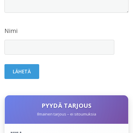
Nimi
PYYDÄ TARJOUS
Ilmainen tarjous – ei sitoumuksia