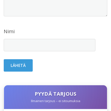
Nimi
PYYDÄ TARJOUS
Ilmainen tarjous – ei sitoumuksia