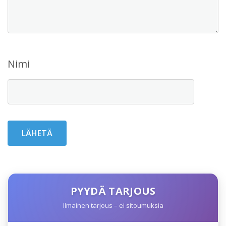
Nimi
PYYDÄ TARJOUS
Ilmainen tarjous – ei sitoumuksia