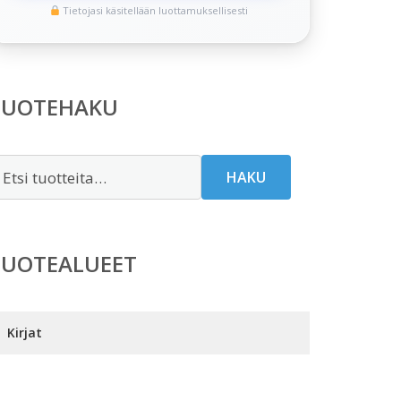
Tietojasi käsitellään luottamuksellisesti
TUOTEHAKU
tsi:
HAKU
TUOTEALUEET
Kirjat