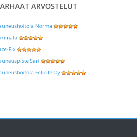
PARHAAT ARVOSTELUT
auneushoitola Norma
ariinala
ace-Fix
auneuspiste Sari
auneushoitola Félicité Oy