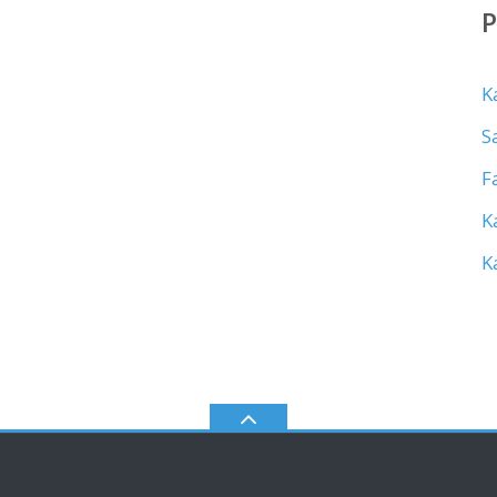
K
S
F
K
K