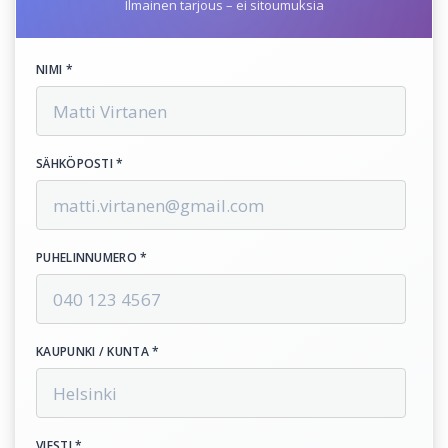
Ilmainen tarjous – ei sitoumuksia
NIMI *
SÄHKÖPOSTI *
PUHELINNUMERO *
KAUPUNKI / KUNTA *
VIESTI *