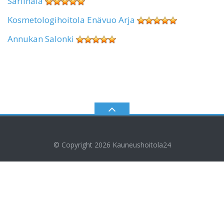
Sariinala
Kosmetologihoitola Enävuo Arja
Annukan Salonki
© Copyright 2026
Kauneushoitola24