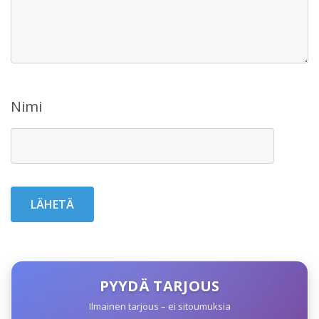
Nimi
PYYDÄ TARJOUS
Ilmainen tarjous – ei sitoumuksia