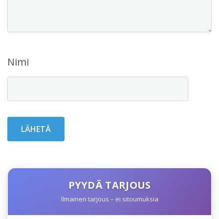
Nimi
PYYDÄ TARJOUS
Ilmainen tarjous – ei sitoumuksia