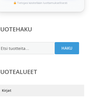
Tietojasi käsitellään luottamuksellisesti
TUOTEHAKU
tsi:
HAKU
TUOTEALUEET
Kirjat