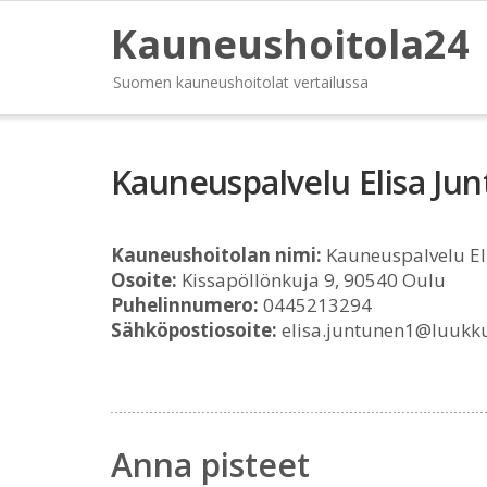
Kauneushoitola24
Suomen kauneushoitolat vertailussa
Kauneuspalvelu Elisa Ju
Kauneushoitolan nimi:
Kauneuspalvelu El
Osoite:
Kissapöllönkuja 9, 90540 Oulu
Puhelinnumero:
0445213294
Sähköpostiosoite:
elisa.juntunen1@luukk
Anna pisteet