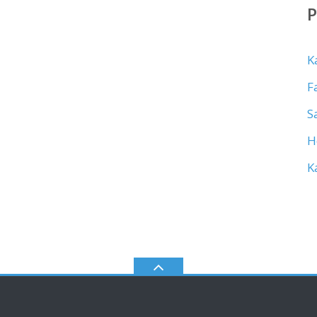
K
F
S
H
K