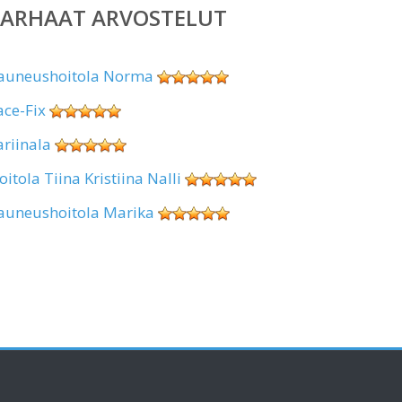
PARHAAT ARVOSTELUT
auneushoitola Norma
ace-Fix
ariinala
oitola Tiina Kristiina Nalli
auneushoitola Marika