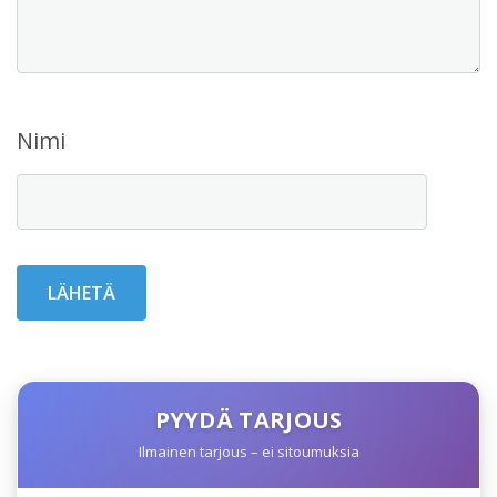
Nimi
PYYDÄ TARJOUS
Ilmainen tarjous – ei sitoumuksia