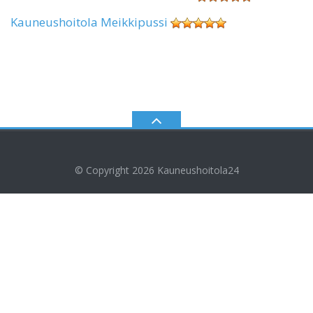
Kauneushoitola Meikkipussi
© Copyright 2026
Kauneushoitola24