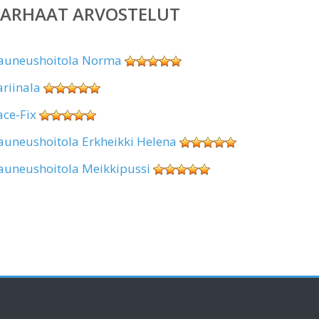
PARHAAT ARVOSTELUT
auneushoitola Norma
ariinala
ace-Fix
auneushoitola Erkheikki Helena
auneushoitola Meikkipussi