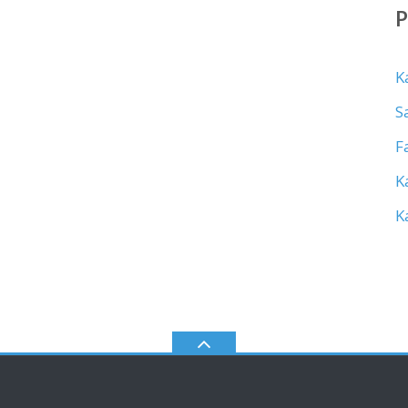
K
S
F
K
K