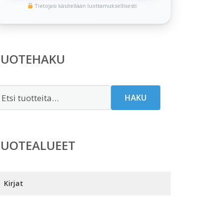
Tietojasi käsitellään luottamuksellisesti
TUOTEHAKU
tsi:
HAKU
TUOTEALUEET
Kirjat