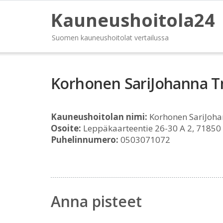
Kauneushoitola24
Suomen kauneushoitolat vertailussa
Korhonen SariJohanna T
Kauneushoitolan nimi:
Korhonen SariJoh
Osoite:
Leppäkaarteentie 26-30 A 2, 71850
Puhelinnumero:
0503071072
Anna pisteet