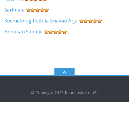
Sariinala
Kosmetologihoitola Enävuo Arja
Annukan Salonki
© Copyright 2026
Kauneushoitola24