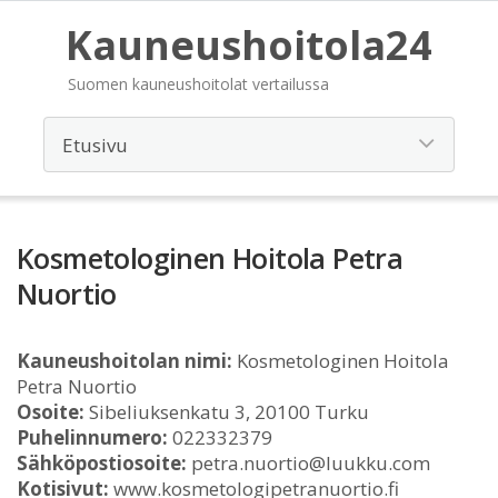
Kauneushoitola24
Suomen kauneushoitolat vertailussa
Kosmetologinen Hoitola Petra
Nuortio
Kauneushoitolan nimi:
Kosmetologinen Hoitola
Petra Nuortio
Osoite:
Sibeliuksenkatu 3, 20100 Turku
Puhelinnumero:
022332379
Sähköpostiosoite:
petra.nuortio@luukku.com
Kotisivut:
www.kosmetologipetranuortio.fi