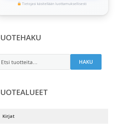
Tietojasi käsitellään luottamuksellisesti
TUOTEHAKU
tsi:
HAKU
TUOTEALUEET
Kirjat