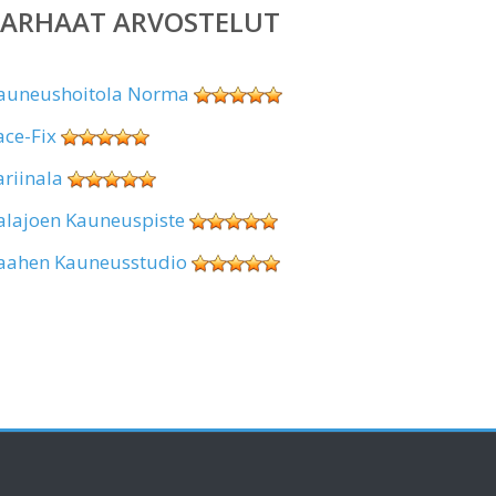
PARHAAT ARVOSTELUT
auneushoitola Norma
ace-Fix
ariinala
alajoen Kauneuspiste
aahen Kauneusstudio