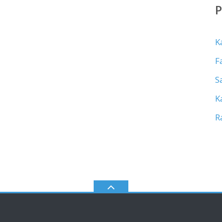
K
F
S
K
R