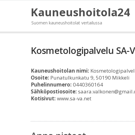
Kauneushoitola24
Suomen kauneushoitolat vertailussa
Kosmetologipalvelu SA-
Kauneushoitolan nimi:
Kosmetologipalvel
Osoite:
Punatulkunkatu 9, 50190 Mikkeli
Puhelinnumero:
0440360164
Sähköpostiosoite:
saara.valkonen@gmail
Kotisivut:
www.sa-va.net