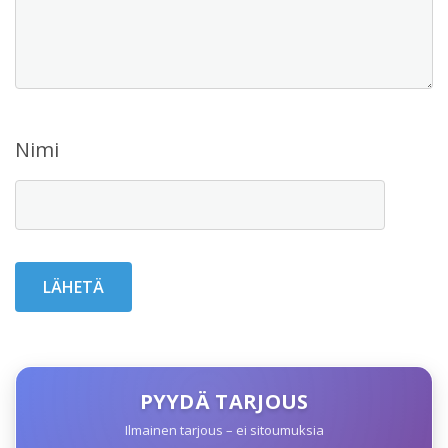
Nimi
PYYDÄ TARJOUS
Ilmainen tarjous – ei sitoumuksia