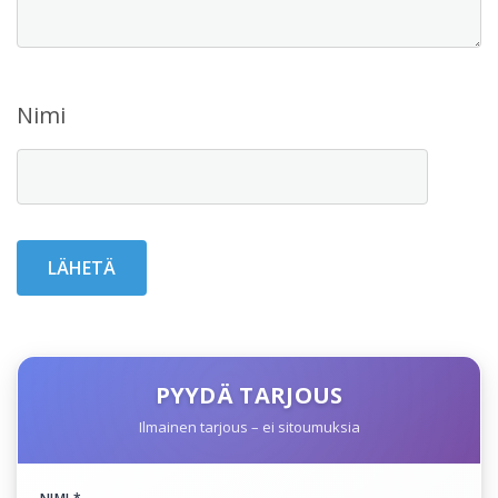
Nimi
PYYDÄ TARJOUS
Ilmainen tarjous – ei sitoumuksia