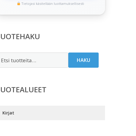
Tietojasi käsitellään luottamuksellisesti
TUOTEHAKU
tsi:
HAKU
TUOTEALUEET
Kirjat