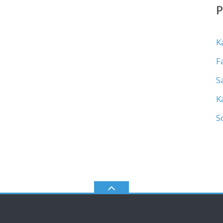
K
F
S
K
S