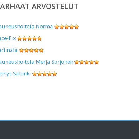
PARHAAT ARVOSTELUT
auneushoitola Norma
ace-Fix
ariinala
auneushoitola Merja Sorjonen
othys Salonki