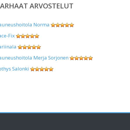
PARHAAT ARVOSTELUT
auneushoitola Norma
ace-Fix
ariinala
auneushoitola Merja Sorjonen
othys Salonki