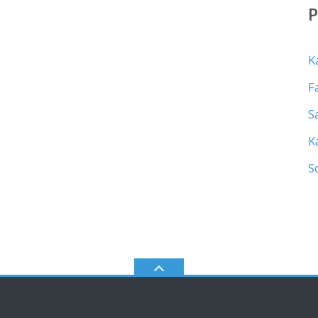
K
F
S
K
S