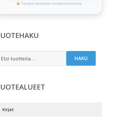
Tietojasi käsitellään luottamuksellisesti
TUOTEHAKU
tsi:
HAKU
TUOTEALUEET
Kirjat