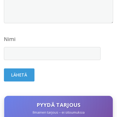
Nimi
PYYDÄ TARJOUS
Ilmainen tarjous – ei sitoumuksia