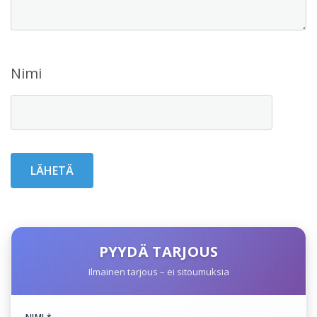
Nimi
PYYDÄ TARJOUS
Ilmainen tarjous – ei sitoumuksia