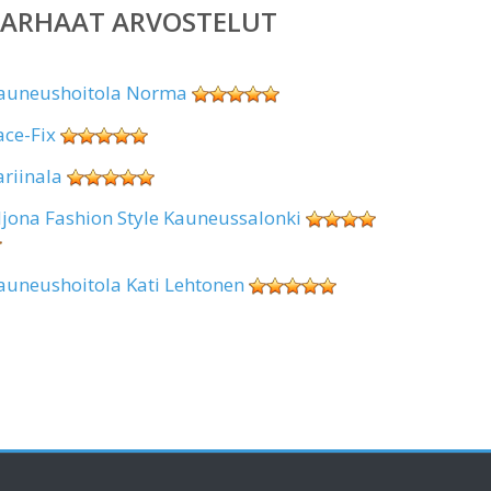
PARHAAT ARVOSTELUT
auneushoitola Norma
ace-Fix
ariinala
ljona Fashion Style Kauneussalonki
auneushoitola Kati Lehtonen