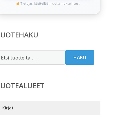
Tietojasi käsitellään luottamuksellisesti
TUOTEHAKU
tsi:
HAKU
TUOTEALUEET
Kirjat