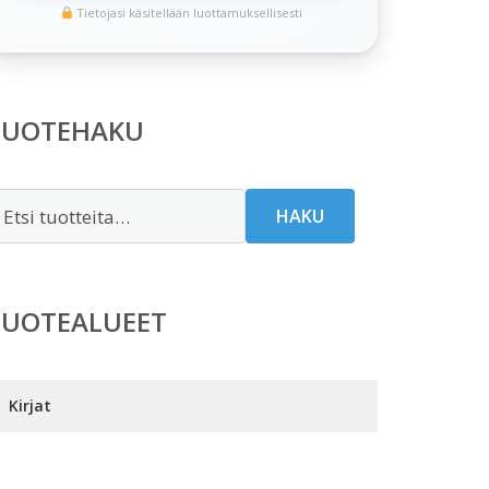
Tietojasi käsitellään luottamuksellisesti
TUOTEHAKU
tsi:
HAKU
TUOTEALUEET
Kirjat