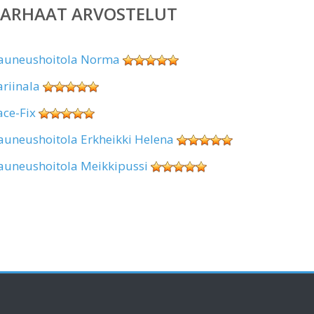
PARHAAT ARVOSTELUT
auneushoitola Norma
ariinala
ace-Fix
auneushoitola Erkheikki Helena
auneushoitola Meikkipussi