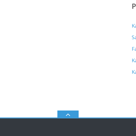
K
S
F
K
K