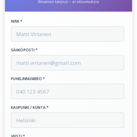
Ilmainen tarjous – ei sitoumuksia
NIMI *
SÄHKÖPOSTI *
PUHELINNUMERO *
KAUPUNKI / KUNTA *
VIESTI *