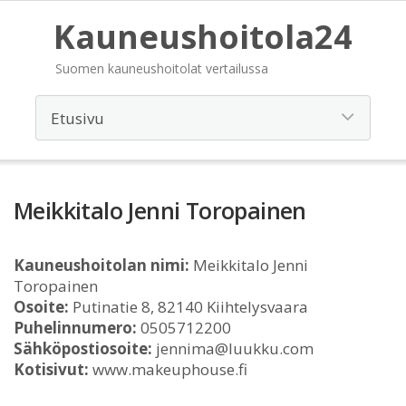
Kauneushoitola24
Suomen kauneushoitolat vertailussa
Meikkitalo Jenni Toropainen
Kauneushoitolan nimi:
Meikkitalo Jenni
Toropainen
Osoite:
Putinatie 8, 82140 Kiihtelysvaara
Puhelinnumero:
0505712200
Sähköpostiosoite:
jennima@luukku.com
Kotisivut:
www.makeuphouse.fi