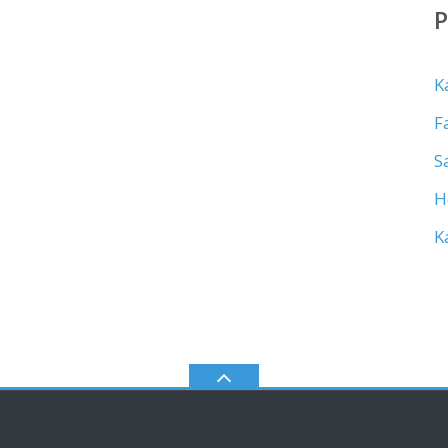
K
F
S
H
K