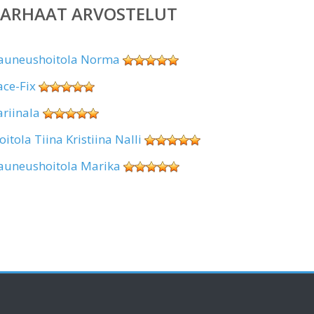
PARHAAT ARVOSTELUT
auneushoitola Norma
ace-Fix
ariinala
oitola Tiina Kristiina Nalli
auneushoitola Marika