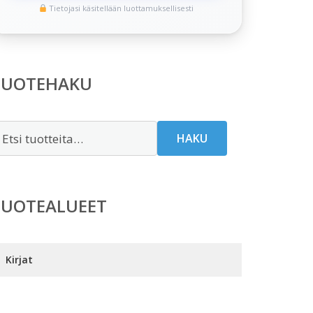
Tietojasi käsitellään luottamuksellisesti
TUOTEHAKU
tsi:
HAKU
TUOTEALUEET
Kirjat