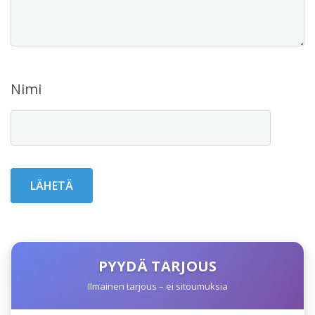
Nimi
PYYDÄ TARJOUS
Ilmainen tarjous – ei sitoumuksia