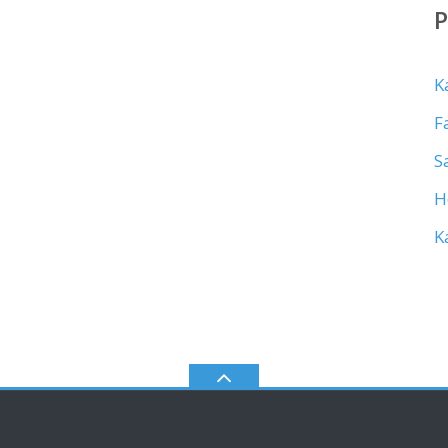
K
F
S
H
K