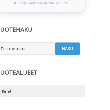
Tietojasi käsitellään luottamuksellisesti
TUOTEHAKU
tsi:
HAKU
TUOTEALUEET
Kirjat