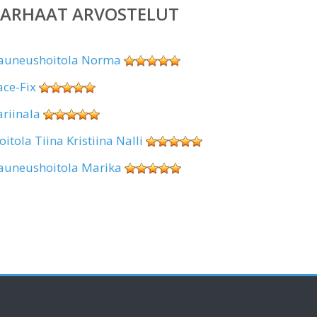
PARHAAT ARVOSTELUT
auneushoitola Norma
ace-Fix
ariinala
oitola Tiina Kristiina Nalli
auneushoitola Marika