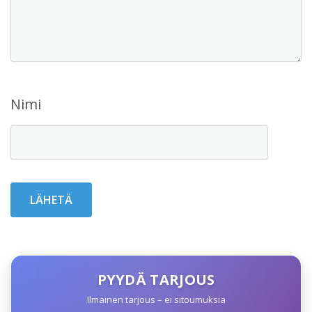
Nimi
PYYDÄ TARJOUS
Ilmainen tarjous – ei sitoumuksia