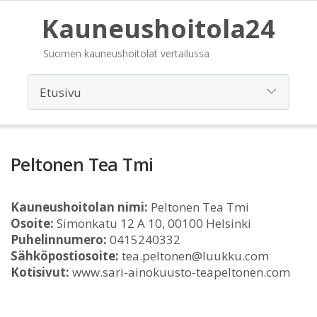
Kauneushoitola24
Suomen kauneushoitolat vertailussa
Peltonen Tea Tmi
Kauneushoitolan nimi:
Peltonen Tea Tmi
Osoite:
Simonkatu 12 A 10, 00100 Helsinki
Puhelinnumero:
0415240332
Sähköpostiosoite:
tea.peltonen@luukku.com
Kotisivut:
www.sari-ainokuusto-teapeltonen.com