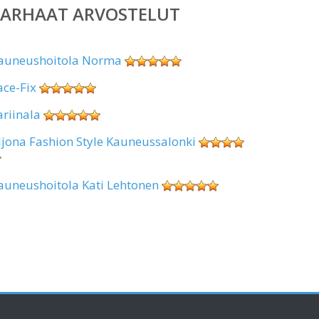
PARHAAT ARVOSTELUT
auneushoitola Norma
ace-Fix
ariinala
ljona Fashion Style Kauneussalonki
auneushoitola Kati Lehtonen