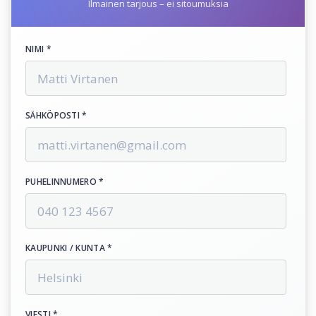
Ilmainen tarjous – ei sitoumuksia
NIMI *
SÄHKÖPOSTI *
PUHELINNUMERO *
KAUPUNKI / KUNTA *
VIESTI *