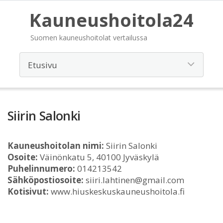
Kauneushoitola24
Suomen kauneushoitolat vertailussa
Siirin Salonki
Kauneushoitolan nimi:
Siirin Salonki
Osoite:
Väinönkatu 5, 40100 Jyväskylä
Puhelinnumero:
014213542
Sähköpostiosoite:
siiri.lahtinen@gmail.com
Kotisivut:
www.hiuskeskuskauneushoitola.fi