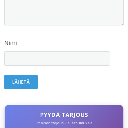
Nimi
PYYDÄ TARJOUS
Ilmainen tarjous – ei sitoumuksia